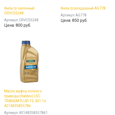
Фильтр салонный
Фильтр воздушный AG778
CRVC55248
Артикул
AG778
Артикул
CRVC55248
Цена:
850 руб.
Цена:
800 руб.
Масло муфты полного
привода (Haldex) LSC
TRANSM.FLUID 12-301 1л
4014835855786
Артикул
40148358557861