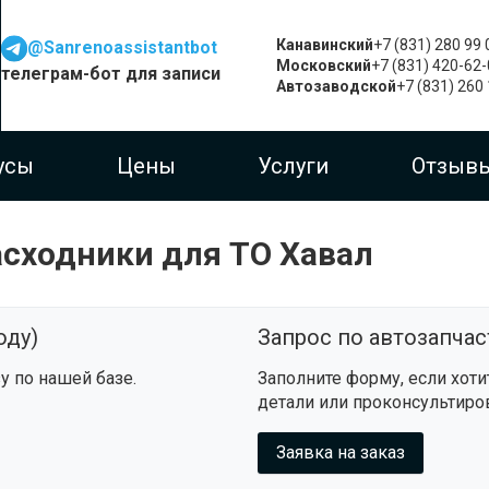
Канавинский
+7 (831) 280 99 
@Sanrenoassistantbot
Московский
+7 (831) 420-62
телеграм-бот для записи
Автозаводской
+7 (831) 260
усы
Цены
Услуги
Отзыв
асходники для ТО Хавал
оду)
Запрос по автозапча
у по нашей базе.
Заполните форму, если хот
детали или проконсультиро
Заявка на заказ