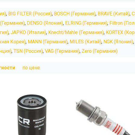
ия)
,
BIG FILTER (Россия)
,
BOSCH (Германия)
,
BRAVE (Китай)
,
C
(Германия)
,
DENSO (Япония)
,
ELRING (Германия)
,
Filtron (По
гия)
,
JAPKO (Италия)
,
Knecht/Mahle (Германия)
,
KORTEX (Кор
ная Корея)
,
MANN (Германия)
,
MILES (Китай)
,
NGK (Япония)
нция)
,
TSN (Россия)
,
VAG (Германия)
,
Zero (Германия)
тности
по цене