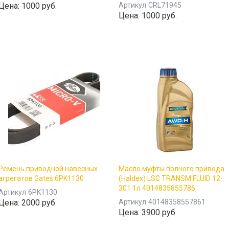
Цена:
1000 руб.
Артикул
CRL71945
Цена:
1000 руб.
Ремень приводной навесных
Масло муфты полного привода
агрегатов Gates 6PK1130
(Haldex) LSC TRANSM.FLUID 12-
301 1л 4014835855786
Артикул
6PK1130
Цена:
2000 руб.
Артикул
40148358557861
Цена:
3900 руб.