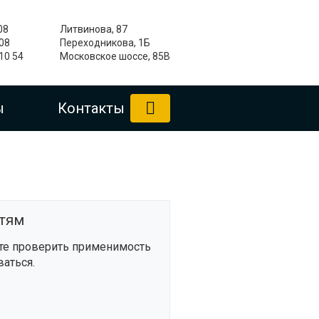
08
Литвинова, 87
-08
Переходникова, 1Б
 10 54
Московское шоссе, 85В
ы
Контакты
стям
ите проверить применимость
ваться.