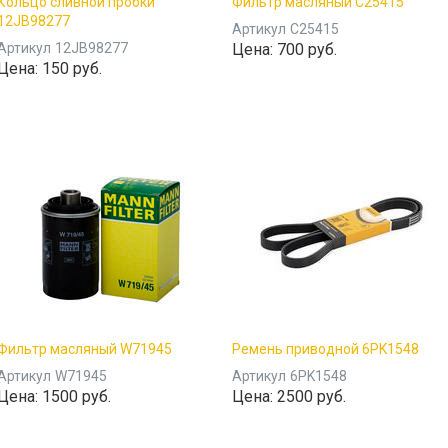
Кольцо сливной пробки
Фильтр масляный C25415
12JB98277
Артикул
C25415
Артикул
12JB98277
Цена:
700 руб.
Цена:
150 руб.
Фильтр масляный W71945
Ремень приводной 6PK1548
Артикул
W71945
Артикул
6PK1548
Цена:
1500 руб.
Цена:
2500 руб.