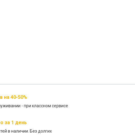
 на 40-50%
луживании - при классном сервисе
о за 1 день
стей в наличии. Без долгих