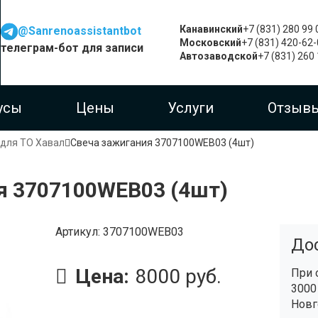
Канавинский
+7 (831) 280 99 
@Sanrenoassistantbot
Московский
+7 (831) 420-62
телеграм-бот для записи
Автозаводской
+7 (831) 260
усы
Цены
Услуги
Отзыв
 для ТО Хавал
Свеча зажигания 3707100WEB03 (4шт)
я 3707100WEB03 (4шт)
Артикул
3707100WEB03
До
Цена:
8000 руб.
При 
3000
Новг