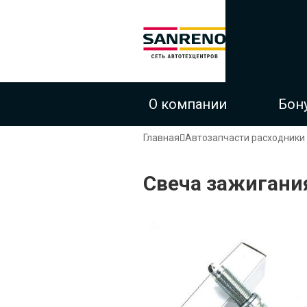
О компании
Бон
Строка
Главная
Автозапчасти расходники
навигации
Свеча зажигани