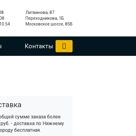
08
Литвинова, 87
-08
Переходникова, 1Б
 10 54
Московское шоссе, 85В
ы
Контакты
ставка
общей сумме заказа более
 руб. - доставка по Нижнему
ороду бесплатная.