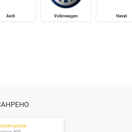
Audi
Volkswagen
Haval
САНРЕНО
вском шоссе
шоссе, 85В