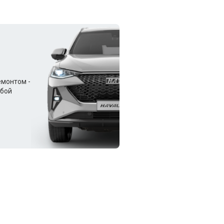
емонтом -
юбой