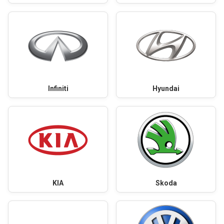
Infiniti
Hyundai
KIA
Skoda